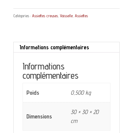
Assiette
Catégories :
Assiettes creuses
,
Vaisselle
,
Assiettes
creuse
Les
Epis
Informations complémentaires
Salins
Terre
Informations
de
complémentaires
Fer
décor
Poids
0,500 kg
bleu
30 × 30 × 20
Dimensions
cm