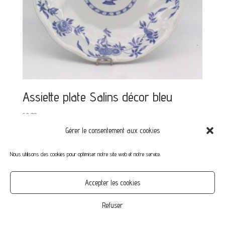
Assiette plate Salins décor bleu
€
8,00
Gérer le consentement aux cookies
Nous utilisons des cookies pour optimiser notre site web et notre service.
Mon compte
Mot de passe perdu
Commandes
Accepter les cookies
CGV
Confidentialité
Politique de cookies (UE)
Refuser