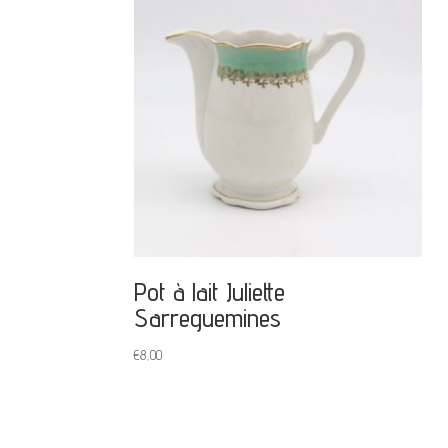
Pot à lait Juliette
Sarreguemines
€
8,00