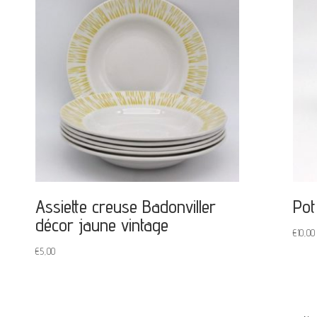
Assiette creuse Badonviller
Pot
décor jaune vintage
€
10,00
€
5,00