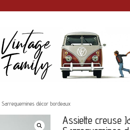
y Sarreguemines décor bordeaux
Assiette creuse J