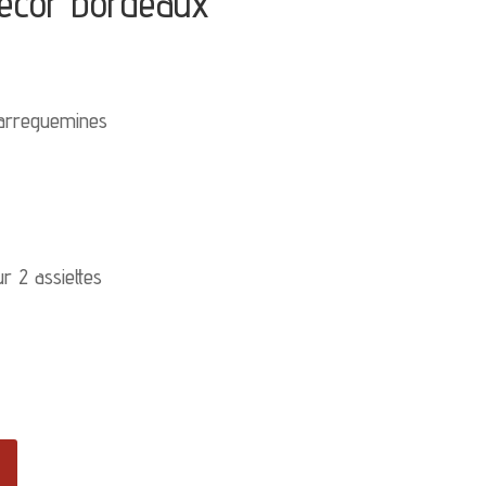
écor bordeaux
Sarreguemines
r 2 assiettes