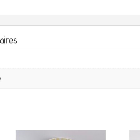
aires
m