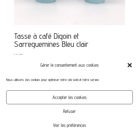
Tasse à café Digoin et
Sarreguemines Bleu clair
€
8,00
Gérer le consentement aux cookies
Nous utilisons des cookies pour optimiser notre site web et notre service.
Mon compte
Mot de passe perdu
Commandes
Accepter les cookies
CGV
Confidentialité
Politique de cookies (UE)
Refuser
Voir les préférences