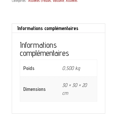
Catégories :
Assiettes creuses
,
Vaisselle
,
Assiettes
creuse
Estrées
Sarreguemines
Informations complémentaires
décor
bleu
Informations
gris
complémentaires
Poids
0,500 kg
30 × 30 × 20
Dimensions
cm