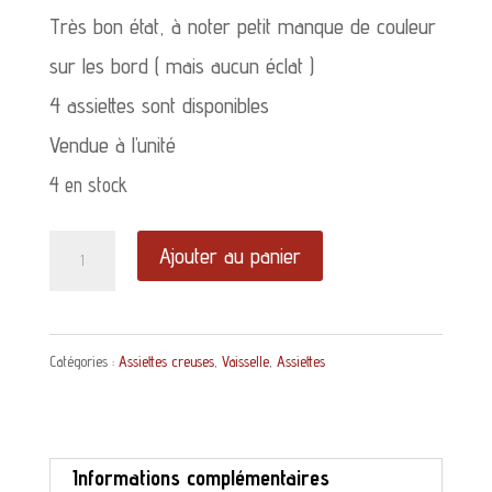
Très bon état, à noter petit manque de couleur
sur les bord ( mais aucun éclat )
4 assiettes sont disponibles
Vendue à l’unité
4 en stock
quantité
Ajouter au panier
de
Assiette
Catégories :
Assiettes creuses
,
Vaisselle
,
Assiettes
creuse
Digoin
faience
Informations complémentaires
tressée