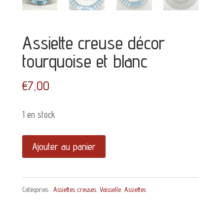
Assiette creuse décor
tourquoise et blanc
€
7,00
1 en stock
quantité
Ajouter au panier
de
Assiette
Catégories :
Assiettes creuses
,
Vaisselle
,
Assiettes
creuse
décor