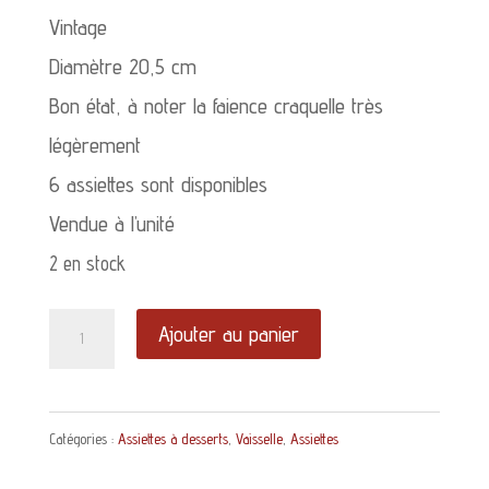
Vintage
Diamètre 20,5 cm
Bon état, à noter la faience craquelle très
légèrement
6 assiettes sont disponibles
Vendue à l’unité
2 en stock
quantité
Ajouter au panier
de
Assiette
Catégories :
Assiettes à desserts
,
Vaisselle
,
Assiettes
à
dessert