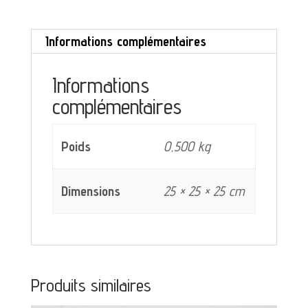
Tartan
Informations complémentaires
Sarreguemines
décor
Informations
orangé
complémentaires
Poids
0,500 kg
Dimensions
25 × 25 × 25 cm
Produits similaires