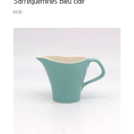
Sarreguemines Bleu clair
€
8,00