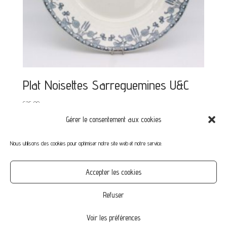
Plat Noisettes Sarreguemines U&C
€
25,00
Gérer le consentement aux cookies
Nous utilisons des cookies pour optimiser notre site web et notre service.
Mon compte
Mot de passe perdu
Commandes
Accepter les cookies
CGV
Confidentialité
Politique de cookies (UE)
Refuser
Voir les préférences