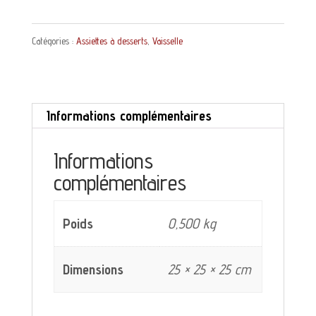
Assiette
Catégories :
Assiettes à desserts
,
Vaisselle
à
dessert
Stavangerflint
Informations complémentaires
Norway
décor
Informations
de
complémentaires
feuilles
vertes
Poids
0,500 kg
Dimensions
25 × 25 × 25 cm