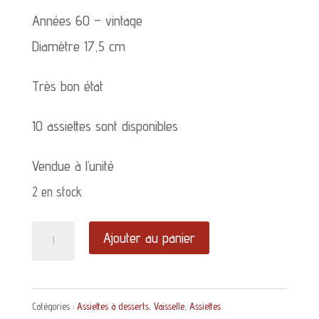
Années 60 – vintage
Diamètre 17,5 cm
Très bon état
10 assiettes sont disponibles
Vendue à l’unité
2 en stock
quantité
Ajouter au panier
de
Petite
Catégories :
Assiettes à desserts
,
Vaisselle
,
Assiettes
Assiette