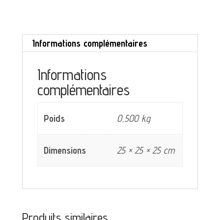
à
dessert
Informations complémentaires
Sortilège
Salins
Informations
décor
complémentaires
noir
et
Poids
0,500 kg
vert
Dimensions
25 × 25 × 25 cm
Produits similaires