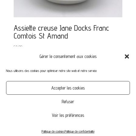
Assiette creuse Jane Docks Franc
Comtois St Amand
€
8,00
Gérer le consentement aux cookies
Nous utilisons des cookies pour optimiser notre site web et notre service.
Mon compte
Mot de passe perdu
Commandes
Accepter les cookies
CGV
Confidentialité
Politique de cookies (UE)
Refuser
Voir les préférences
© Vintage-Family.fr 2020 | by Agence NikO
Politique de cookies
Politique de confidentialité