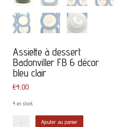
Assiette à dessert
Badonviller FB 6 décor
bleu clair
€
4,00
4 en stock
quantité
Ajouter au panier