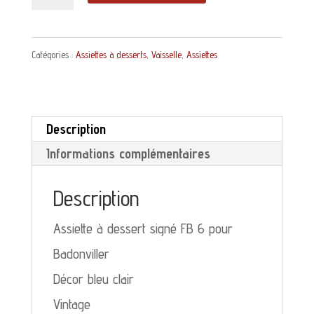
de
Assiette
Catégories :
Assiettes à desserts
,
Vaisselle
,
Assiettes
à
dessert
Badonviller
Description
FB
Informations complémentaires
6
décor
Description
bleu
Assiette à dessert signé FB 6 pour
clair
Badonviller
Décor bleu clair
Vintage